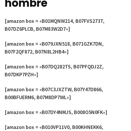
hombre
[amazon box = «B01MQNW214, B07FVS273T,
B07DZ6PLCB, B07M83W2D7»]
[amazon box = «B079JXN518, B071GZK7DN,
B07F2QF872, B07N8L2HB4»]
[amazon box = «B07DQ282TS, B07PFQDJ2Z,
B07DKP7PZH»]
[amazon box = «B07C3JXZTW, B07Y47D866,
B00BFUERM6, B07M8DP7WL»]
[amazon box = «B07DY4NMJS, B008O5N0FK»]
[amazon box = «B010VP11V0, B00KHNEKK6,