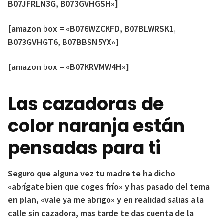
B07JFRLN3G, B073GVHGSH»]
[amazon box = «B076WZCKFD, B07BLWRSK1,
B073GVHGT6, B07BBSN5YX»]
[amazon box = «B07KRVMW4H»]
Las cazadoras de
color naranja están
pensadas para ti
Seguro que alguna vez tu madre te ha dicho
«abrígate bien que coges frío» y has pasado del tema
en plan, «vale ya me abrigo» y en realidad salias a la
calle sin cazadora, mas tarde te das cuenta de la