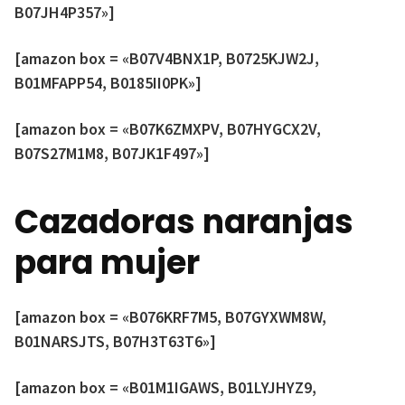
B07JH4P357»]
[amazon box = «B07V4BNX1P, B0725KJW2J,
B01MFAPP54, B0185II0PK»]
[amazon box = «B07K6ZMXPV, B07HYGCX2V,
B07S27M1M8, B07JK1F497»]
Cazadoras naranjas
para mujer
[amazon box = «B076KRF7M5, B07GYXWM8W,
B01NARSJTS, B07H3T63T6»]
[amazon box = «B01M1IGAWS, B01LYJHYZ9,